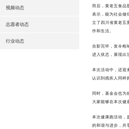
而后，黄老五食品
视频动态
表示，能为社会做
立了四川省黄老五
志愿者动态
作和生活。
行业动态
合影完毕，发令枪
进入状态
，
展现出
本次活动中，还迎
认识到残疾人同样
同时，基金会也为
大家能够在本次健
本次健康跑活动，
的和谐与进步，共