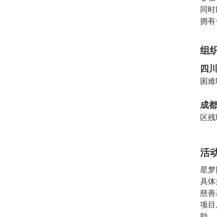
同时
拥有
组
四
困难
成
区残
活
星梦
具体
慈善
项目
助。