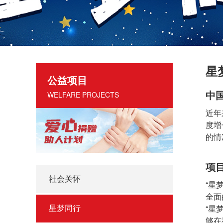
星
公益项目
中
WELFARE PROJECTS
近年
度增
的情
项
社会关怀
“星
全面
“星
星梦同行
够在