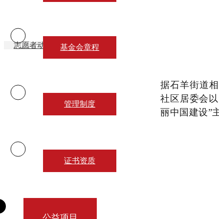
WELFARE PROJECTS
志愿者动态
行业动态
基金会章程
据石羊街道相
社区居委会以
管理制度
丽中国建设”
证书资质
公益项目