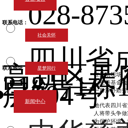
028-873
联系电话：
社会关怀
四川省
高新区天
联系地址：
星梦同行
218号1栋
在活动现场，
层704号
心慈善基金会
一群淳朴勤劳
新闻中心
她代表
四川省
人将带头争做
为保护环境、