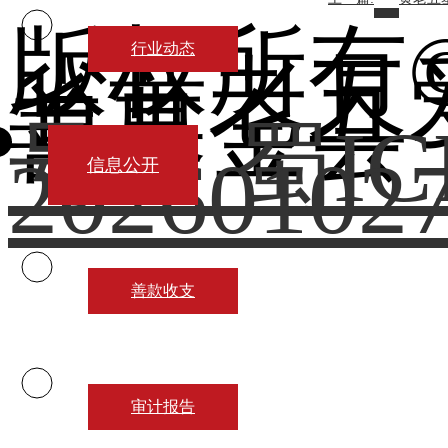
版权所有
行业动态
省黄老五
善基金
号： 蜀IC
20260102
信息公开
善款收支
审计报告