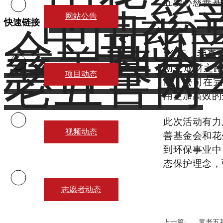
中华慈
五爱心慈善基
中国慈
网站公告
快速链接：
会
四川
慈善基金
“
今天，我真
老五官网
创业
成材之
项目动态
前，公司在
完
用更加高效的
此次活动
有力
视频动态
善基金会和花
到环保事业中
态保护理念，
志愿者动态
上一篇:
黄老五