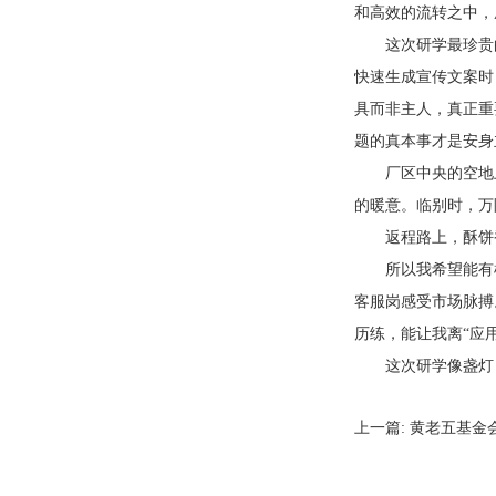
和高效的流转之中，
这次研学最珍贵
快速生成宣传文案时
具而非主人，真正重
题的真本事才是安身
厂区中央的空地
的暖意。临别时，万
返程路上，酥饼
所以我希望能有
客服岗感受市场脉搏
历练，能让我离“应
这次研学像盏灯
上一篇:
黄老五基金