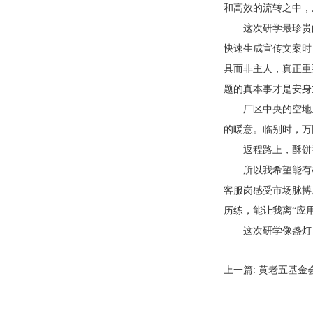
和高效的流转之中，
这次研学最珍贵
快速生成宣传文案时
具而非主人，真正重
题的真本事才是安身
厂区中央的空地
的暖意。临别时，万
返程路上，酥饼
所以我希望能有
客服岗感受市场脉搏
历练，能让我离“应
这次研学像盏灯
上一篇:
黄老五基金