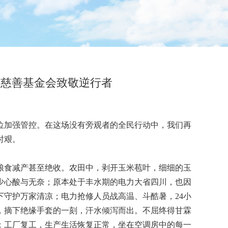
心慈善基金会致敬逆行者
1
加强管控。在这场没有旁观者的全民行动中，我们再
时艰。
食减产甚至绝收。农田中，剥开玉米苞叶，细细的玉
少心酸与无奈；原本处于丰水期的电力大省四川，也因
守护万家清凉；电力抢修人员战高温、斗酷暑，24小
，摘下绝缘手套的一刻，汗水倾泻而出。不屈终得甘霖
；工厂复工，生产生活恢复正常，坐在空调房中的每一