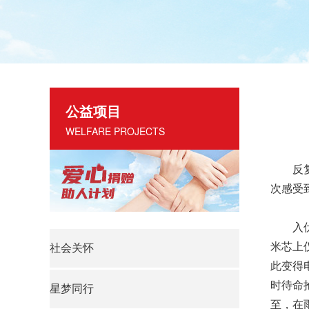
公益项目
WELFARE PROJECTS
反复难
次感受
入伏以
米芯上
社会关怀
此变得
时待命
星梦同行
至，在