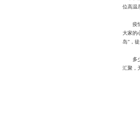
位高温
疫情再
大家的
岛”，
多少磨
汇聚，