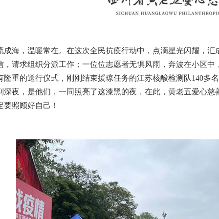
海，温暖常在。在这次全民抗疫行动中，点滴星光闪耀，汇成
信，请求组织分派工作；一位位志愿者无惧风雨，奔波在小区中
有隆重的送行仪式，刚刚结束援琼任务的江苏核酸检测队140多
到深夜，是他们，一同照亮了这漆黑的夜，在此，黄老五爱心慈
定要照顾好自己！