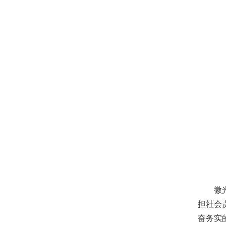
微光成
担社会
奋务实