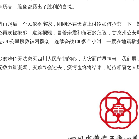
亲历者，脸庞都露出了胜利的喜悦。
起后，全民依令宅家，刚刚还在饭桌上讨论如何抢菜，下一刻却
心再次被揪起。道路损毁，冒着余震和落石的危险，甘孜州公安局
徒步70公里搜救被困群众，连续奋战100多个小时，一度在地震
难也无法磨灭四川人民坚韧的心，大灾面前显担当，我们展壮
无数力量凝聚，灾难终会过去，疫情也终将结束，期待相隔之人